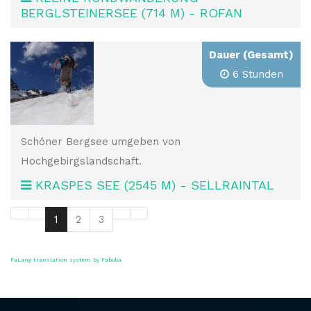
BERGLSTEINERSEE (714 M) - ROFAN
Dauer (Gesamt)
6 Stunden
Schöner Bergsee umgeben von
Hochgebirgslandschaft.
KRASPES SEE (2545 M) - SELLRAINTAL
1
2
3
FaLang translation system by Faboba