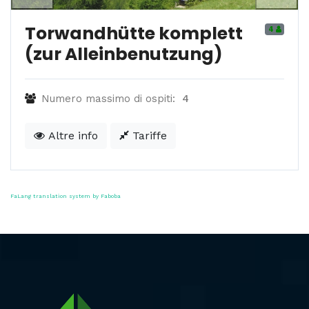
Torwandhütte komplett
4
(zur Alleinbenutzung)
Numero massimo di ospiti:
4
Altre info
Tariffe
FaLang translation system by Faboba