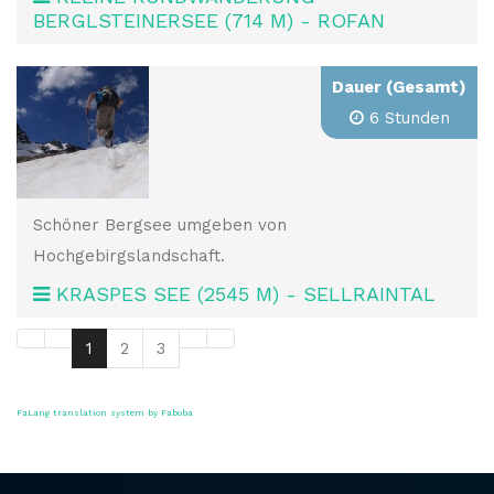
BERGLSTEINERSEE (714 M) - ROFAN
Dauer (Gesamt)
6 Stunden
Schöner Bergsee umgeben von
Hochgebirgslandschaft.
KRASPES SEE (2545 M) - SELLRAINTAL
1
2
3
FaLang translation system by Faboba