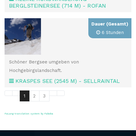
BERGLSTEINERSEE (714 M) - ROFAN
Dauer (Gesamt)
6 Stunden
Schöner Bergsee umgeben von
Hochgebirgslandschaft.
KRASPES SEE (2545 M) - SELLRAINTAL
1
2
3
FaLang translation system by Faboba